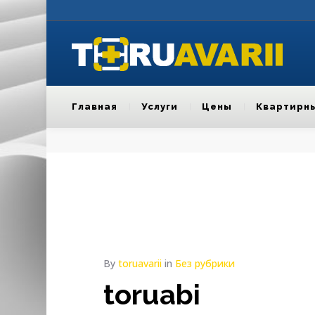
Главная
Услуги
Цены
Квартирн
By
toruavarii
in
Без рубрики
toruabi