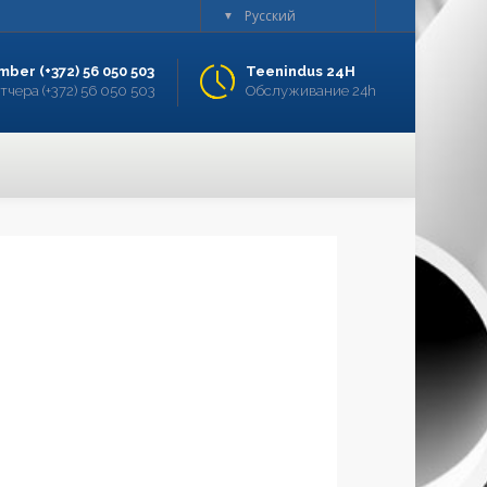
Русский
▼
mber (+372) 56 050 503
Teenindus 24H
чера (+372) 56 050 503
Обслуживание 24h