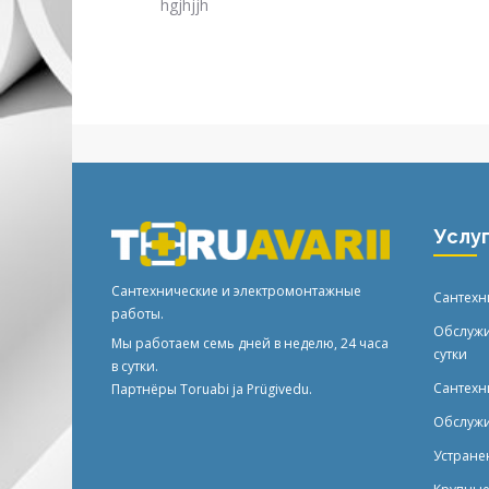
hgjhjjh
Услу
Сантехнические и электромонтажные
Сантехн
работы.
Обслужи
Мы работаем семь дней в неделю, 24 часа
сутки
в сутки.
Сантехн
Партнёры
Toruabi
ja
Prügivedu
.
Обслужи
Устране