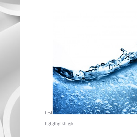
test
hgfgfhgfkhjgjk