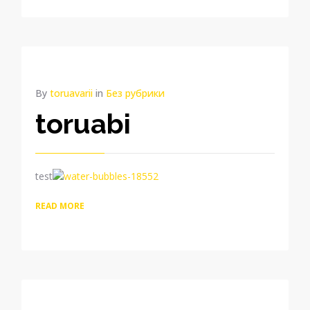
By
toruavarii
in
Без рубрики
toruabi
test
READ MORE