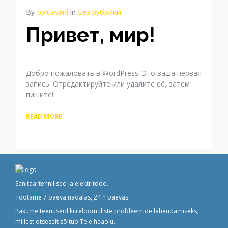
By
toruavarii
in
Без рубрики
Привет, мир!
Добро пожаловать в WordPress. Это ваша первая
запись. Отредактируйте или удалите её, затем
пишите!
READ MORE
Sanitaartehnilised ja elektritööd.
Töötame 7 päeva nädalas, 24 h päevas.
Pakume teenuseid kiireloomuliste probleemide lahendamiseks,
millest otseselt sõltub Teie heaolu.