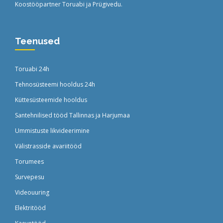
Koostööpartner
Toruabi
ja
Prügivedu
.
Teenused
Toruabi 24h
Tehnosüsteemi hooldus 24h
Küttesüsteemide hooldus
Santehnilised tööd Tallinnas ja Harjumaa
Ummistuste likvideerimine
Välistrasside avariitööd
Torumees
Survepesu
Videouuring
Elektritööd