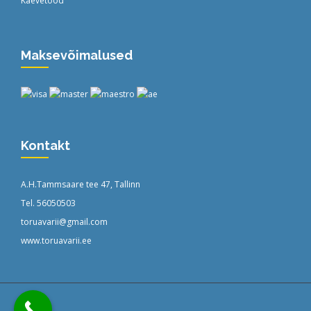
Kaevetööd
Maksevõimalused
Kontakt
A.H.Tammsaare tee 47, Tallinn
Tel. 56050503
toruavarii@gmail.com
www.toruavarii.ee