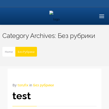
Category Archives:
Без рубрики
Home
Без Рубрики
By
torufix
in
Без рубрики
test