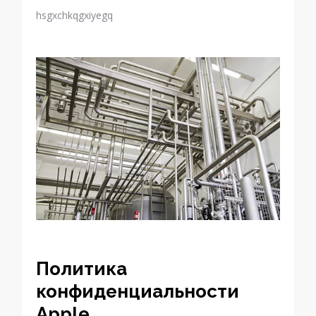
hsgxchkqgxiyegq
Политика
конфиденциальности
Apple