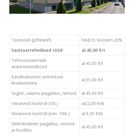
Teenused (põhitariif)
hind/1t. kooskm 20%
Sanitaartehnilised tööd
al.45,00 €/t
Tehnosüsteemide
al.45,00 €/t
avariiremonditööd
Kanalisatsiooni ummistuse
al.55,00 €/t
likvideerimine
Segisti, valamu paigaldus, remont
al.45,00 €/t
Veearvesti kontroll (1tk.)
al22,00 €/tk
Veearvesti kontroll (min. 10tk.)
al.9,50 €/tk
Elektriboilerite paigaldus, remont
al.45,00 €/t
ja hooldus