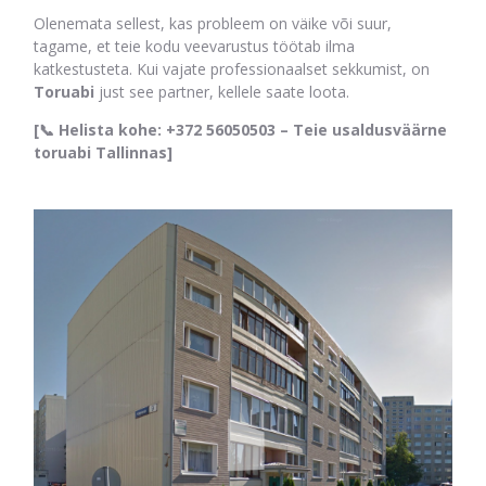
Olenemata sellest, kas probleem on väike või suur,
tagame, et teie kodu veevarustus töötab ilma
katkestusteta. Kui vajate professionaalset sekkumist, on
Toruabi
just see partner, kellele saate loota.
[📞 Helista kohe: +372 56050503 – Teie usaldusväärne
toruabi Tallinnas]