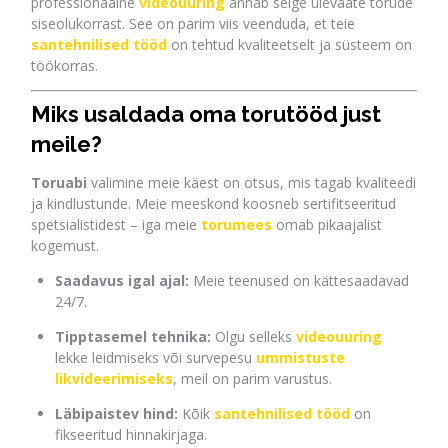
professionaalne
videouuring
annab selge ülevaate torude
siseolukorrast. See on parim viis veenduda, et teie
santehnilised tööd
on tehtud kvaliteetselt ja süsteem on
töökorras.
Miks usaldada oma torutööd just
meile?
Toruabi
valimine meie käest on otsus, mis tagab kvaliteedi
ja kindlustunde. Meie meeskond koosneb sertifitseeritud
spetsialistidest – iga meie
torumees
omab pikaajalist
kogemust.
Saadavus igal ajal:
Meie teenused on kättesaadavad
24/7.
Tipptasemel tehnika:
Olgu selleks
videouuring
lekke leidmiseks või survepesu
ummistuste
likvideerimiseks
, meil on parim varustus.
Läbipaistev hind:
Kõik
santehnilised tööd
on
fikseeritud hinnakirjaga.