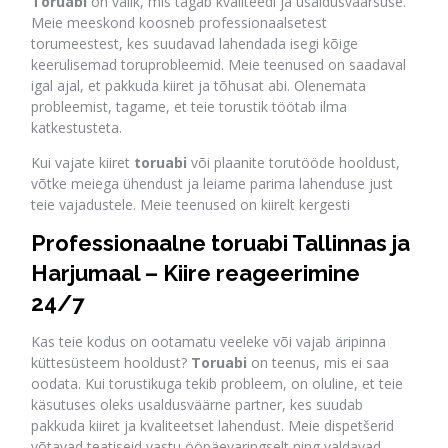
Toruabi
on valik, mis tagab kvaliteedi ja usaldusväärsuse.
Meie meeskond koosneb professionaalsetest
torumeestest, kes suudavad lahendada isegi kõige
keerulisemad toruprobleemid. Meie teenused on saadaval
igal ajal, et pakkuda kiiret ja tõhusat abi. Olenemata
probleemist, tagame, et teie torustik töötab ilma
katkestusteta.
Kui vajate kiiret
toruabi
või plaanite torutööde hooldust,
võtke meiega ühendust ja leiame parima lahenduse just
teie vajadustele. Meie teenused on kiirelt kergesti
Professionaalne toruabi Tallinnas ja
Harjumaal – Kiire reageerimine
24/7
Kas teie kodus on ootamatu veeleke või vajab äripinna
küttesüsteem hooldust?
Toruabi
on teenus, mis ei saa
oodata. Kui torustikuga tekib probleem, on oluline, et teie
käsutuses oleks usaldusväärne partner, kes suudab
pakkuda kiiret ja kvaliteetset lahendust. Meie dispetšerid
võtavad teatiseid vastu ööpäevaringselt ning valdavad