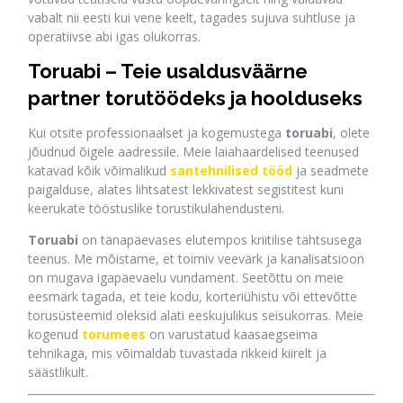
vabalt nii eesti kui vene keelt, tagades sujuva suhtluse ja
operatiivse abi igas olukorras.
Toruabi – Teie usaldusväärne
partner torutöödeks ja hoolduseks
Kui otsite professionaalset ja kogemustega
toruabi
, olete
jõudnud õigele aadressile. Meie laiahaardelised teenused
katavad kõik võimalikud
santehnilised tööd
ja seadmete
paigalduse, alates lihtsatest lekkivatest segistitest kuni
keerukate tööstuslike torustikulahendusteni.
Toruabi
on tänapäevases elutempos kriitilise tähtsusega
teenus. Me mõistame, et toimiv veevärk ja kanalisatsioon
on mugava igapäevaelu vundament. Seetõttu on meie
eesmärk tagada, et teie kodu, korteriühistu või ettevõtte
torusüsteemid oleksid alati eeskujulikus seisukorras. Meie
kogenud
torumees
on varustatud kaasaegseima
tehnikaga, mis võimaldab tuvastada rikkeid kiirelt ja
säästlikult.