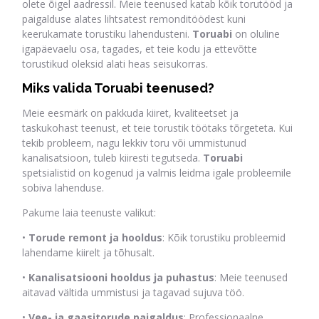
olete õigel aadressil. Meie teenused katab kõik torutööd ja
paigalduse alates lihtsatest remonditöödest kuni
keerukamate torustiku lahendusteni.
Toruabi
on oluline
igapäevaelu osa, tagades, et teie kodu ja ettevõtte
torustikud oleksid alati heas seisukorras.
Miks valida Toruabi teenused?
Meie eesmärk on pakkuda kiiret, kvaliteetset ja
taskukohast teenust, et teie torustik töötaks tõrgeteta. Kui
tekib probleem, nagu lekkiv toru või ummistunud
kanalisatsioon, tuleb kiiresti tegutseda.
Toruabi
spetsialistid on kogenud ja valmis leidma igale probleemile
sobiva lahenduse.
Pakume laia teenuste valikut:
•
Torude remont ja hooldus
: Kõik torustiku probleemid
lahendame kiirelt ja tõhusalt.
•
Kanalisatsiooni hooldus ja puhastus
: Meie teenused
aitavad vältida ummistusi ja tagavad sujuva töö.
•
Vee- ja gaasitorude paigaldus
: Professionaalne