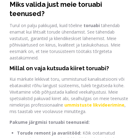
Miks valida just meie toruabi
teenused?
Turul on palju pakkujaid, kuid tõeline
toruabi
tähendab
enamat kui lihtsalt torude ühendamist. See tähendab
vastutust, garantiid ja kliendikeskset lähenemist. Meie
põhiväärtused on kiirus, kvaliteet ja taskukohasus. Meie
eesmärk on, et teie torusüsteem töötaks tõrgeteta
aastakümneid.
Millal on vaja kutsuda kiiret toruabi?
Kui märkate lekkivat toru, ummistunud kanalisatsiooni või
ebatavalist rõhu langust süsteemis, tuleb tegutseda kohe.
Viivitamine võib põhjustada kalleid veekahjustusi. Meie
spetsialistid pakuvad kiiret abi, sealhulgas on meie teenuste
nimekirjas professionaalne
ummistuste likvideerimine
,
mis taastab vee voolavuse minutitega.
Pakume järgmisi toruabi teenuseid:
Torude remont ja avariitööd:
Kõik ootamatud