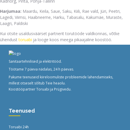
Kadriorg, Pirita, Põhja-Tallinn
Harjumaa:
Maardu, Keila, Saue, Saku, Kiili, Rae vald, Jüri, Peetri,
Lagedi, Viimsi, Haabneeme, Harku, Tabasalu, Kakumäe, Muraste,
Laagri, Paldiski
Kui otsite usaldusväärset partnerit torutööde valdkonnas, võtke
ühendust
toruabi
ja looge koos meega pikaajaline koostöö.
Sanitaartehnilised ja elektritööd.
Töötame 7 päeva nädalas, 24 h päevas.
Pakume teenuseid kiireloomuliste probleemide lahendamiseks,
millest otseselt sõltub Teie heaolu.
Koostööpartner
Toruabi
ja
Prügivedu
.
Teenused
Toruabi 24h