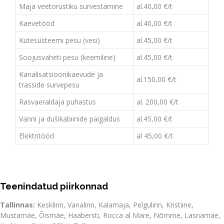
Maja veetorustiku survestamine
al.40,00 €/t
Kaevetööd
al.40,00 €/t
Kütesüsteemi pesu (vesi)
al.45,00 €/t
Soojusvaheti pesu (keemiline)
al.45,00 €/t
Kanalisatsioonikaevude ja
al.150,00 €/t
trasside survepesu
Rasvaeraldaja puhastus
al. 200,00 €/t
Vanni ja dušikabiinide paigaldus
al.45,00 €/t
Elektritööd
al 45,00 €/t
Teenindatud piirkonnad
Tallinnas:
Kesklinn, Vanalinn, Kalamaja, Pelgulinn, Kristiine,
Mustamäe, Õismäe, Haabersti, Rocca al Mare, Nõmme, Lasnamäe,