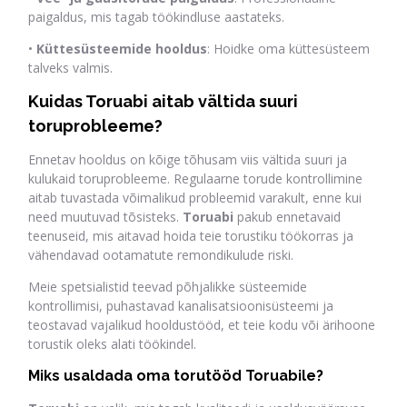
paigaldus, mis tagab töökindluse aastateks.
•
Küttesüsteemide hooldus
: Hoidke oma küttesüsteem
talveks valmis.
Kuidas Toruabi aitab vältida suuri
toruprobleeme?
Ennetav hooldus on kõige tõhusam viis vältida suuri ja
kulukaid toruprobleeme. Regulaarne torude kontrollimine
aitab tuvastada võimalikud probleemid varakult, enne kui
need muutuvad tõsisteks.
Toruabi
pakub ennetavaid
teenuseid, mis aitavad hoida teie torustiku töökorras ja
vähendavad ootamatute remondikulude riski.
Meie spetsialistid teevad põhjalikke süsteemide
kontrollimisi, puhastavad kanalisatsioonisüsteemi ja
teostavad vajalikud hooldustööd, et teie kodu või ärihoone
torustik oleks alati töökindel.
Miks usaldada oma torutööd Toruabile?