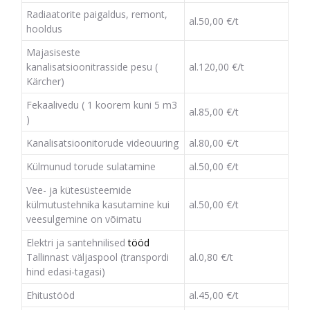
Radiaatorite paigaldus, remont,
al.50,00 €/t
hooldus
Majasiseste
kanalisatsioonitrasside pesu (
al.120,00 €/t
Kärcher)
Fekaalivedu ( 1 koorem kuni 5 m3
al.85,00 €/t
)
Kanalisatsioonitorude videouuring
al.80,00 €/t
Külmunud torude sulatamine
al.50,00 €/t
Vee- ja kütesüsteemide
külmutustehnika kasutamine kui
al.50,00 €/t
veesulgemine on võimatu
Elektri ja santehnilised
tööd
Tallinnast väljaspool (transpordi
al.0,80 €/t
hind edasi-tagasi)
Ehitustööd
al.45,00 €/t