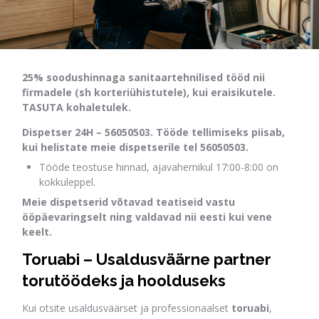
25% soodushinnaga sanitaartehnilised tööd nii
firmadele (sh korteriühistutele), kui eraisikutele.
TASUTA kohaletulek.
Dispetser 24H – 56050503. Tööde tellimiseks piisab,
kui helistate meie dispetserile tel 56050503.
Tööde teostuse hinnad, ajavahemikul 17:00-8:00 on
kokkuleppel.
Meie dispetserid võtavad teatiseid vastu
ööpäevaringselt ning valdavad nii eesti kui vene
keelt.
Toruabi – Usaldusväärne partner
torutöödeks ja hoolduseks
Kui otsite usaldusväärset ja professionaalset
toruabi
,