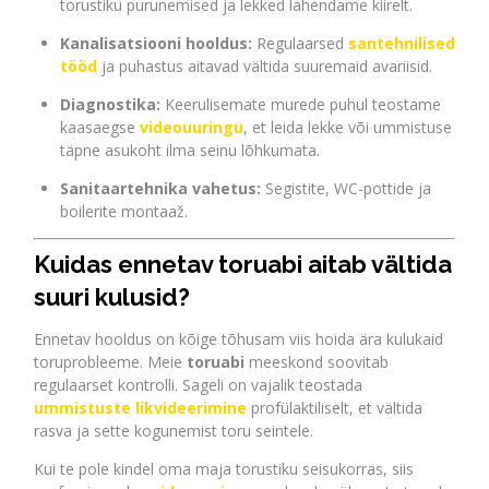
torustiku purunemised ja lekked lahendame kiirelt.
Kanalisatsiooni hooldus:
Regulaarsed
santehnilised
tööd
ja puhastus aitavad vältida suuremaid avariisid.
Diagnostika:
Keerulisemate murede puhul teostame
kaasaegse
videouuringu
, et leida lekke või ummistuse
täpne asukoht ilma seinu lõhkumata.
Sanitaartehnika vahetus:
Segistite, WC-pottide ja
boilerite montaaž.
Kuidas ennetav toruabi aitab vältida
suuri kulusid?
Ennetav hooldus on kõige tõhusam viis hoida ära kulukaid
toruprobleeme. Meie
toruabi
meeskond soovitab
regulaarset kontrolli. Sageli on vajalik teostada
ummistuste likvideerimine
profülaktiliselt, et vältida
rasva ja sette kogunemist toru seintele.
Kui te pole kindel oma maja torustiku seisukorras, siis